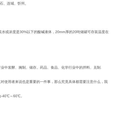
石、连城、忻州。
用于装水或浓度是30%以下的酸碱液体，20mm厚的20吨储罐可存装温度在
行业中发酵、腌制、储存。药品、食品、化学行业中的拌料、兑制.
这对使用者来说也是重要的一件事，那么究竟具体都需要注意什么，我
40℃～60℃。