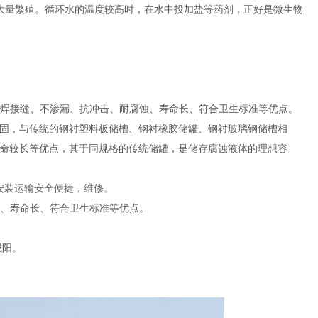
大量繁殖。循环水的温度较高时，在水中投加盐等药剂，正好是微生物
有无焊接缝、不渗漏、抗冲击、耐腐蚀、寿命长、符合卫生标准等优点。
固，与传统的钢衬塑料板储槽、钢衬橡胶储罐、钢衬玻璃钢储槽相
命较长等优点，其于同规格的传统储罐，是储存腐蚀液体的理想容
，安装运输安全便捷，维修。
蚀、寿命长、符合卫生标准等优点。
咸阳。