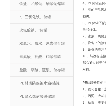
4、PE储罐在
铁盐、乙酸钠、醋酸钠储罐
5、有的产品因
损失。
*、三氯化铁、储罐
6、PE储罐下
头和桶体。
次氯酸钠、*储罐
7、进液口离罐
8、设备上的接
双氧水、氨水、尿素储存罐
9、设备的灌注
10、与设备连
氢氟酸、硼酸、硝酸储罐
那么通过对于P
对待。
盐酸、草酸、硫酸、储存罐
PE储罐长期使
PE材质防腐蚀水箱/储罐
1、铁化合物：
2、污泥：冷却
PE聚乙烯耐酸碱储罐
3、粘垢：主要