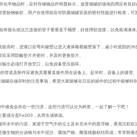
储存化学物品时，应对存储物品作明显标示，放置储罐的场地四周应有良
材质较钢板软，用户在使用前应对防腐储罐安装的密封性能进行检查，可
部如有接头或法兰连接的管子要垂直于桶壁，好使用软连接，以免装满液
底较高时，进液口应弯向罐壁让进入液体顺着罐壁落下，减小对底部的冲
管应采用防酸垫片并密封，并及时更换垫片。
与输出必须打开放空口，以免设备受压损坏。
接的管道及附件应避免其重量直接作用在设备上。起吊时，设备上的接管
E储罐在储存时的注意事项，希望大家能够在日后的操作的过程中能够特
用中难免会存在一些污渍，这些污渍可以分为种类，一起了解一下吧！
主要成分是Fe2O3，从而生成铁垢。
循环水中的污泥，来源于空气中的尘土及补充水中的悬浮物，逐渐沉积在
是微生物的分泌物与水中泥沙、腐蚀产物、菌藻残骸粘结而成，常常附着