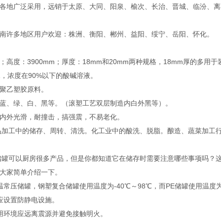
各地广泛采用，远销于太原、大同、阳泉、榆次、长治、晋城、临汾、离
南许多地区用户欢迎：株洲、衡阳、郴州、益阳、绥宁、岳阳、怀化。
m；高度：3900mm；厚度：18mm和20mm两种规格，18mm厚的多
水，浓度在90%以下的酸碱溶液。
聚乙塑胶原料。
蓝、绿、白、黑等。（滚塑工艺双层制造内白外黑等）。
内外光滑，耐撞击，搞强震，不易老化。
品加工中的储存、周转、清洗。化工业中的酸洗、脱脂。酿造、蔬菜加工
储罐可以厨房很多产品，但是你都知道它在储存时需要注意哪些事项吗？
大家简单介绍一下。
常压储罐，钢塑复合储罐使用温度为-40℃～98℃，而PE储罐使用温度为-
应设置防静电设施。
用环境应远离震源并避免接触明火。