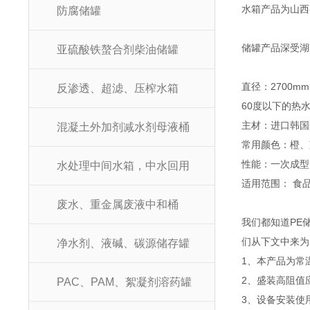
水箱产品为山西
防腐储罐
储罐产品深受湖
亚硫酸铁螯合剂柴油储罐
直径：2700m
反渗透、超滤、压榨水箱
60度以下的热
主材：进口韩国
混凝土外加剂减水剂母液桶
常用颜色：橙、
性能：一次成型
水处理中间水箱，中水回用
适用范围： 食
废水、重金属废液中和桶
我们都知道PE
们从下文中来为
净水剂、液碱、碳源储存罐
1、本产品为常温
2、盛装高阻值
PAC、PAM、絮凝剂溶药罐
3、设备安装使