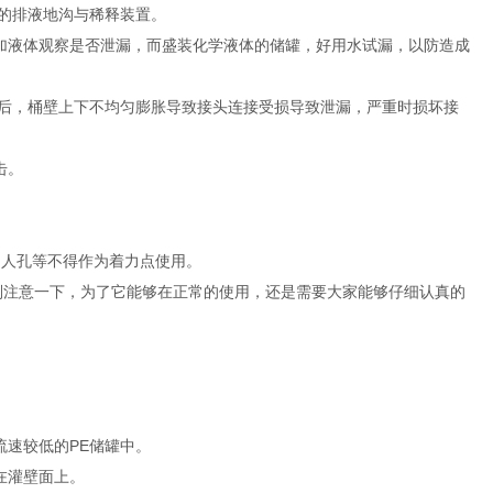
好的排液地沟与稀释装置。
加液体观察是否泄漏，而盛装化学液体的储罐，好用水试漏，以防造成
体后，桶壁上下不均匀膨胀导致接头连接受损导致泄漏，严重时损坏接
击。
、人孔等不得作为着力点使用。
别注意一下，为了它能够在正常的使用，还是需要大家能够仔细认真的
流速较低的PE储罐中。
在灌壁面上。