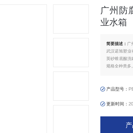
广州防
业水箱
简要描述：
广
武汉诺旭塑业
英砂锥底酸洗
规格全种类多
产品在高层建
织印染、石油
周转箱，环保
产品型号：
P
更新时间：
20
产