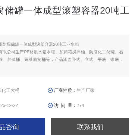
腐储罐一体成型滚塑容器20吨工
州防腐储罐一体成型滚塑容器20吨工业水箱
有限公司生产PE材质水箱水塔、加药箱搅拌桶、防腐化工储罐、石
罐、养殖桶、蔬菜腌制桶等，产品涵盖卧式、立式、平底、锥底，
。
筑二次供水、储水、水处理、医药食品、电子化工、水产养殖、纺
化学试剂、酸洗电镀、酿酒制糖、蔬菜腌制、冷冻冷藏、茶叶生产
卫生等多种行业中得到广泛应用。
E化工大桶
厂商性质：
生产厂家
25-12-22
访 问 量：
774
品咨询
联系我们