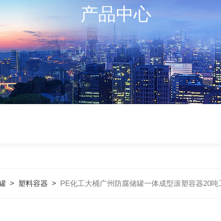
产品中心
罐
>
塑料容器
>
PE化工大桶广州防腐储罐一体成型滚塑容器20吨