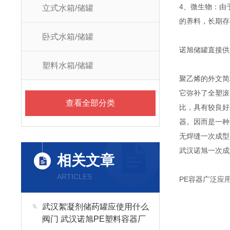
4、微生物：由
立式水箱/储罐
的养料，长期存
卧式水箱/储罐
诺旭储罐直接供
塑料水箱/储罐
聚乙烯的外文简
它弥补了全塑滚
查看全部分类
比，具有较良好
器。因而是一种
无焊缝一次成型
武汉诺旭一次成
相关文章
ARTICLES
PE容器广泛应
武汉絮凝剂储药罐应使用什么
阀门 武汉诺旭PE塑料容器厂