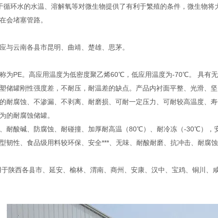
于循环水的水温、溶解氧等对微生物提供了有利于繁殖的条件，微生物将
在会堵塞管路。
应与云南各县市昆明、曲靖、楚雄、思茅。
称为PE。高应用温度为低密度聚乙烯60℃，低应用温度为-70℃。 具
塑储罐刚性强度差，不耐压，耐温差的缺点。产品内衬面平整、光滑、坚
的耐腐蚀、不渗漏、不剥离、耐磨损、可耐一定压力、可耐较高温度、寿
为的耐腐蚀储罐。
、耐酸碱、防腐蚀、耐碰撞、加厚耐高温（80℃）、耐冷冻（-30℃）
型韧性、食品级用料较环保、安全***、无味、耐酸耐磨、抗冲击、耐腐
用于陕西各县市、延安、榆林、渭南、商州、安康、汉中、宝鸡、铜川、