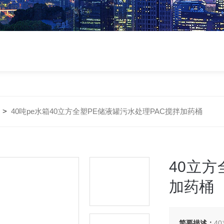
>
40吨pe水箱40立方全塑PE储液罐污水处理PAC搅拌加药桶
40立方
加药桶
简要描述：
4