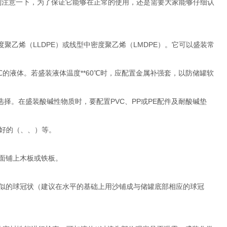
别注意一下，为了保证它能够在正常的使用，还是需要大家能够仔细认
度聚乙烯（LLDPE）或线型中密度聚乙烯（LMDPE）。它可以盛装常
0℃的液体。若盛装液体温度**60℃时，应配置金属补强套，以防储罐软
供选择。在盛装酸碱性物质时，要配置PVC、PP或PE配件及耐酸碱垫
良好的（、、）等。
上面铺上木板或铁板。
相似的球冠状（建议在水平的基础上用沙铺成与储罐底部相应的球冠