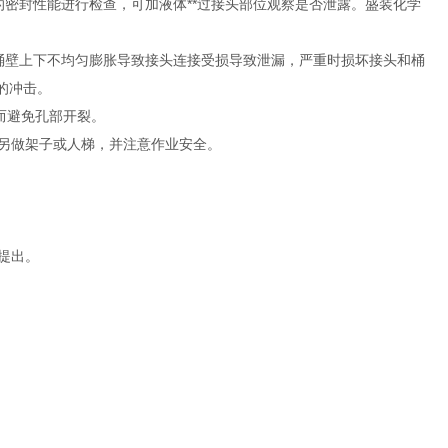
的密封性能进行检查，可加液体**过接头部位观察是否泄露。盛装化学
，桶壁上下不均匀膨胀导致接头连接受损导致泄漏，严重时损坏接头和桶
的冲击。
而避免孔部开裂。
请另做架子或人梯，并注意作业安全。
。
提出。