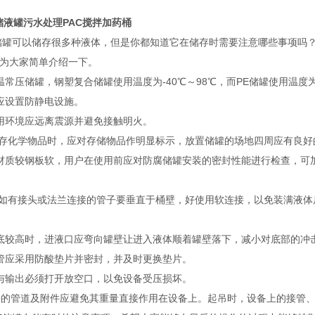
E储液罐污水处理PAC搅拌加药桶
储罐可以储存很多种液体，但是你都知道它在储存时需要注意哪些事项吗
为大家简单介绍一下。
常压储罐，钢塑复合储罐使用温度为-40℃～98℃，而PE储罐使用温度为-
应设置防静电设施。
用环境应远离震源并避免接触明火。
储存化学物品时，应对存储物品作明显标示，放置储罐的场地四周应有良
材质较钢板软，用户在使用前应对防腐储罐安装的密封性能进行检查，可
部如有接头或法兰连接的管子要垂直于桶壁，好使用软连接，以免装满液
底较高时，进液口应弯向罐壁让进入液体顺着罐壁落下，减小对底部的冲
管应采用防酸垫片并密封，并及时更换垫片。
与输出必须打开放空口，以免设备受压损坏。
接的管道及附件应避免其重量直接作用在设备上。起吊时，设备上的接管