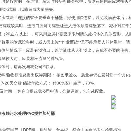
出厂时是拧紧的，在运输、装卸时接头可能会松掉，所以在使用前应对接头
用水试漏，以防造成大量损失。
部接头或法兰连接的管子要垂直于桶壁，好使用软连接，以免装满液体后
液口离罐底较高时，进液口应弯向罐壁让进入液体顺着罐壁落下，减小对底部
储罐（20立方以上），可采用金属补强套来限制接头处桶体的膨胀变形，从
机等较重的附属设备时，或人须上罐**作业而罐**又不能承受人的体重时，
制液位的情况下，应装有溢流口，以防液体从人孔溢出，造成不必要的伤害
液流量较大时，应装相应流量的排气管。
液体时，请再次与我公司**联系。
壹年 验收标准及提出议异期限： 按图纸验收，质量异议在发货后一个月内
7-20天交货 储罐付款方式： 付30%安排生产，70%。
及时间： 客户自提或我公司申请，公路运输，包车或配载。
E储液罐污水处理PAC搅拌加药桶
质为韩国产LLDPE料，耐酸碱、食品级，符合中国食品卫生检测标准