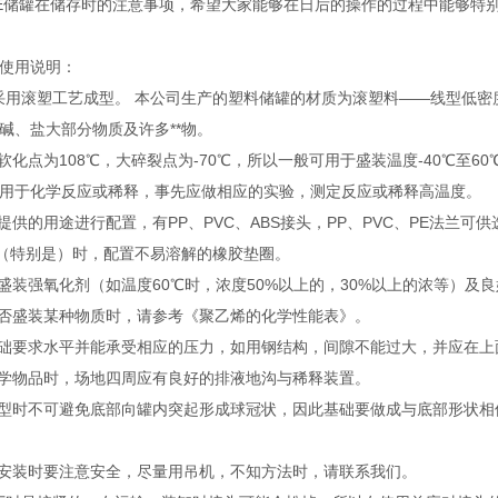
E储罐在储存时的注意事项，希望大家能够在日后的操作的过程中能够特
使用说明：
储罐采用滚塑工艺成型。 本公司生产的塑料储罐的材质为滚塑料——线型低密
碱、盐大部分物质及许多**物。
小软化点为108℃，大碎裂点为-70℃，所以一般可用于盛装温度-40℃至6
用于化学反应或稀释，事先应做相应的实验，测定反应或稀释高温度。
户提供的用途进行配置，有PP、PVC、ABS接头，PP、PVC、PE法兰可
物（特别是）时，配置不易溶解的橡胶垫圈。
合盛装强氧化剂（如温度60℃时，浓度50%以上的，30%以上的浓等）及
可否盛装某种物质时，请参考《聚乙烯的化学性能表》。
基础要求水平并能承受相应的压力，如用钢结构，间隙不能过大，并应在
化学物品时，场地四周应有良好的排液地沟与稀释装置。
成型时不可避免底部向罐内突起形成球冠状，因此基础要做成与底部形状
在安装时要注意安全，尽量用吊机，不知方法时，请联系我们。