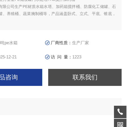
有限公司生产PE材质水箱水塔、加药箱搅拌桶、防腐化工储罐、石
罐、养殖桶、蔬菜腌制桶等，产品涵盖卧式、立式、平底、锥底，
。
筑二次供水、储水、水处理、医药食品、电子化工、水产养殖、纺
化学试剂、酸洗电镀、酿酒制糖、蔬菜腌制、冷冻冷藏、茶叶生产
卫生等多种行业中得到广泛应用。
0吨pe水箱
厂商性质：
生产厂家
25-12-21
访 问 量：
1223
品咨询
联系我们