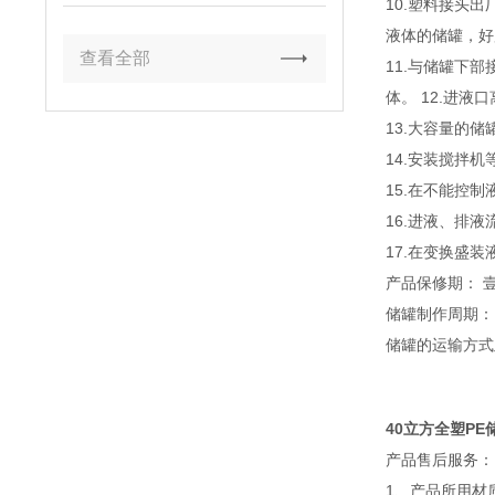
家
10.塑料接头
液体的储罐，好
查看全部
11.与储罐下
体。 12.进
13.大容量的
14.安装搅拌
15.在不能控
16.进液、排
17.在变换盛装
产品保修期： 
储罐制作周期： 
储罐的运输方式
40立方全塑P
产品售后服务：
1、产品所用材