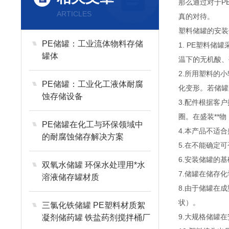
那么通过对于P
ARTICLES
真的对待。
塑料储罐的安装
PE储罐：工业流体物料存储
1. PE塑料
罐体
温下的无机酸、
2.所用塑料的
PE储罐：工业化工液体耐腐
化变形。若储罐
蚀存储设备
3.配件根据客
圈。在盛装**
PE储罐在化工与环保领域中
4.本产品不适
的耐腐蚀储存解决方案
5.在不能确定
6.安装储罐的
双氧水储罐 环保水处理用*水
7.储罐在储存
溶液储存罐材质
8.由于储罐在
状）。
三氯化铁储罐 PE塑料材质絮
9.大规格储罐
凝剂储药罐 铁盐药剂搅拌桶厂