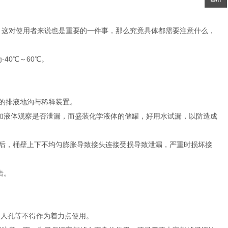
？这对使用者来说也是重要的一件事，那么究竟具体都需要注意什么，
40℃～60℃。
好的排液地沟与稀释装置。
加液体观察是否泄漏，而盛装化学液体的储罐，好用水试漏，以防造成
体后，桶壁上下不均匀膨胀导致接头连接受损导致泄漏，严重时损坏接
击。
、人孔等不得作为着力点使用。