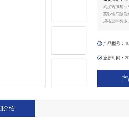
武汉诺旭塑业
英砂锥底酸洗
规格全种类多
产品在高层建
织印染、石油
周转箱，环保
产品型号：
4
更新时间：
20
产
细介绍