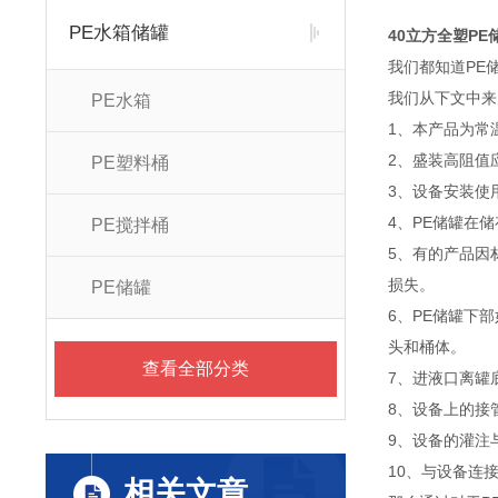
PE水箱储罐
40立方全塑P
我们都知道PE
我们从下文中来
PE水箱
1、本产品为常温
2、盛装高阻值
PE塑料桶
3、设备安装使
4、PE储罐在
PE搅拌桶
5、有的产品因
损失。
PE储罐
6、PE储罐下
头和桶体。
查看全部分类
7、进液口离罐
8、设备上的接
9、设备的灌注
10、与设备连
相关文章