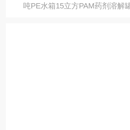
吨PE水箱15立方PAM药剂溶解