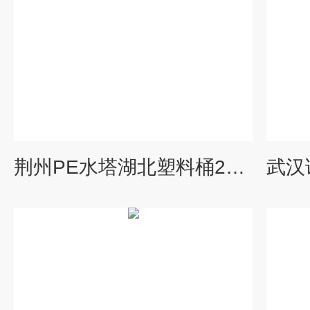
荆州PE水塔湖北塑料桶20吨双氧水储罐PE聚乙烯工业水箱