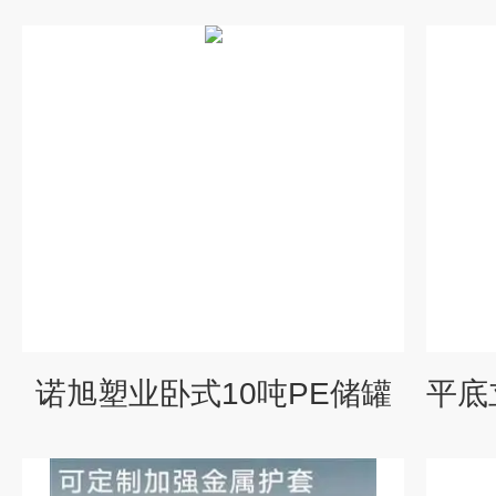
诺旭塑业卧式10吨PE储罐