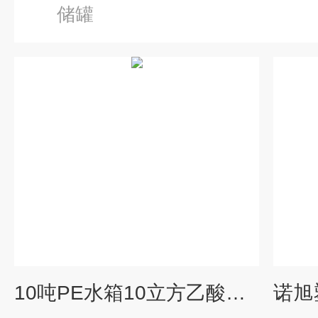
储罐
10吨PE水箱10立方乙酸钠药剂储罐PE材质耐酸碱大桶