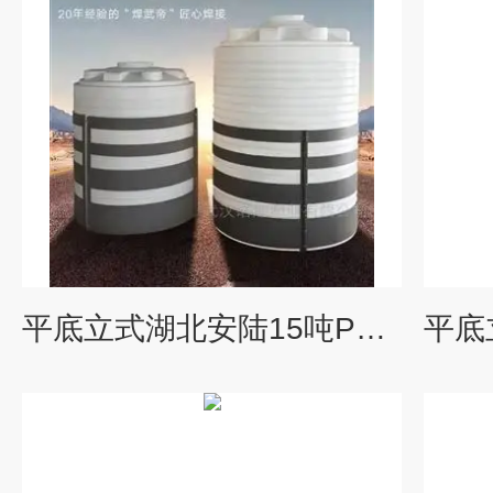
平底立式湖北安陆15吨PE塑料水箱水处理药剂储罐